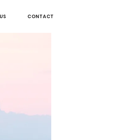
US
CONTACT