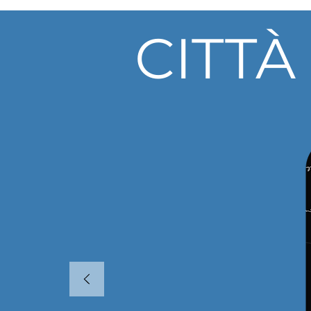
CITTÀ