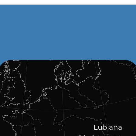
Lubiana