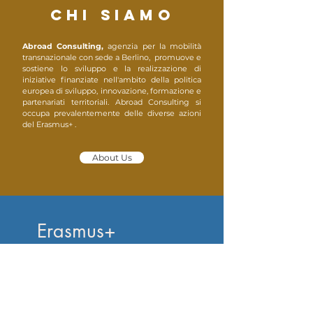
CHI SIAMO
Abroad Consulting,
agenzia per la mobilità
transnazionale con sede a Berlino, promuove e
sostiene lo sviluppo e la realizzazione di
iniziative finanziate nell'ambito della politica
europea di sviluppo, innovazione, formazione e
partenariati territoriali. Abroad Consulting si
occupa prevalentemente delle diverse azioni
del Erasmus+ .
About Us
Erasmus+
Programma
Erasmus+ è il programma dell'UE a sostegno
dell'istruzione, della formazione, della gioventù e
dello sport in Europa.
Il programma
2021-2027
pone una forte