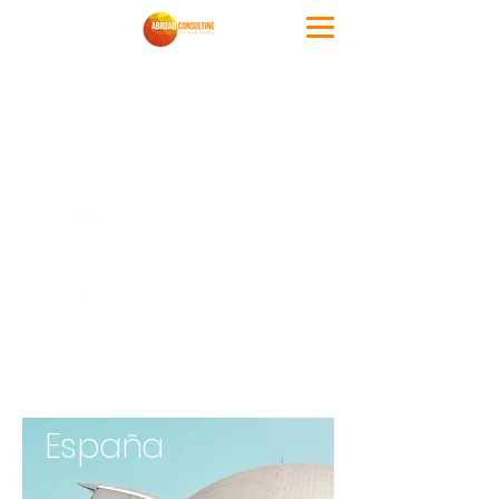
Alojamiento
Familia
Hotel
hostal
Apartame
nto
España