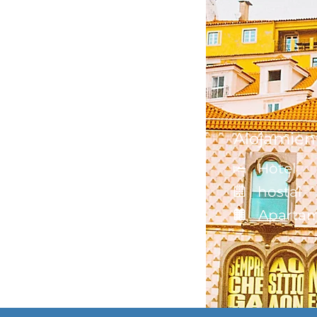
Alojamien
Hotel
hostal
Aparta