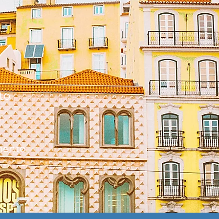
to
mento